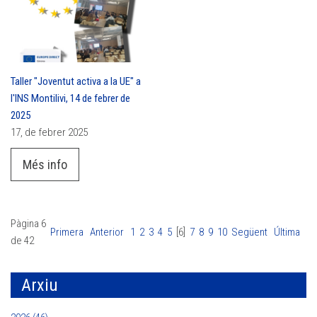
Taller "Joventut activa a la UE" a
l'INS Montilivi, 14 de febrer de
2025
17, de febrer 2025
Més info
Pàgina 6
Primera
Anterior
1
2
3
4
5
[6]
7
8
9
10
Següent
Última
de 42
Arxiu