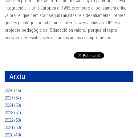
sobre el procés de transformació de Catalunya a partir de la seva
integració a la Unió Europea el 1986; promoure el pensament crític,
valorar el que hem aconseguit i analitzar els desafiaments i reptes
que es plantegen per al futur. El taller “Joves actius a la UE” és un
projecte pedagògic de "Educació en valors," perquè el repte
europeu necessita joves ciutadans actius i compromesos.
Arxiu
2026 (46)
2025 (54)
2024 (53)
2023 (54)
2022 (53)
2021 (50)
2020 (49)