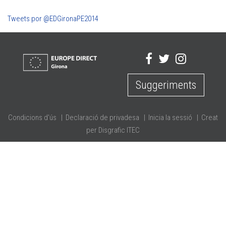
Tweets por @EDGironaPE2014
Suggeriments
Condicions d'ús
|
Declaració de privadesa
|
Inicia la sessió
|
Creat
per Disgrafic ITEC