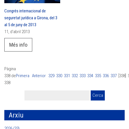
Congrés internacional de
seguretat jurídica a Girona, del 3
al 5 de juny de 2013
11, d’abril 2013
Més info
Pàgina
338 de
Primera
Anterior
329
330
331
332
333
334
335
336
337
[338]
338
Arxiu
2026 (33)