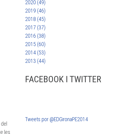
2020 (49)
2019 (46)
2018 (45)
2017 (37)
2016 (38)
2015 (60)
2014 (53)
2013 (44)
FACEBOOK I TWITTER
Tweets por @EDGironaPE2014
 del
re les