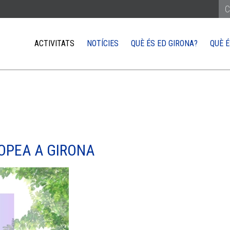
ACTIVITATS
NOTÍCIES
QUÈ ÉS ED GIRONA?
QUÈ É
REÇAR-TE A LA UE
COM ARRIBAR-HI
XARXA EUROPE DIRECT
QUÈ NECESSITO 
or del poble europeu
Treballar
ts parlar amb un eurodiputat
Estudiar
iativa Ciutadana Europa i com pots incidir
Viure
OPEA A GIRONA
s visitar les institucions de la UE
Viatjar
Fer negocis a la