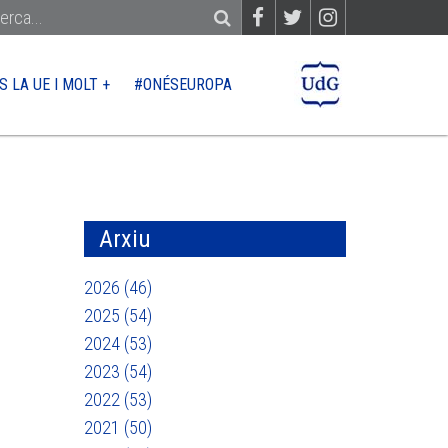
S LA UE I MOLT +
#ONÉSEUROPA
PER?
CONTACTE
QUÈ FINANÇA LA UE
Ajuts
Arxiu
Licitacions
2026 (46)
2025 (54)
2024 (53)
 UE
2023 (54)
2022 (53)
2021 (50)