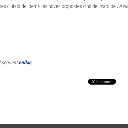
les ciutats del demà, les noves propostes dins del marc de
La N
al següent
enllaç
.