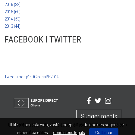
2016 (38)
2015 (60)
2014 (53)
2013 (44)
FACEBOOK I TWITTER
Tweets por @EDGironaPE2014
Suggeriments
Utilitzant aquesta web, vosté accepta l'us de cookies segons se li
especifica en les
condicions legals
Continuar