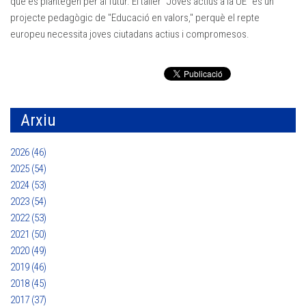
que es plantegen per al futur. El taller “Joves actius a la UE” és un
projecte pedagògic de "Educació en valors," perquè el repte
europeu necessita joves ciutadans actius i compromesos.
Arxiu
2026 (46)
2025 (54)
2024 (53)
2023 (54)
2022 (53)
2021 (50)
2020 (49)
2019 (46)
2018 (45)
2017 (37)