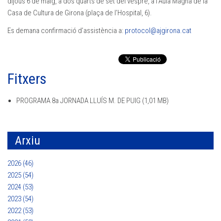
dijous 6 de maig, a dos quarts de set del vespre, a l’Aula Magna de la
Casa de Cultura de Girona (plaça de l’Hospital, 6).
Es demana confirmació d’assistència a:
protocol@ajgirona.cat
Fitxers
PROGRAMA 8a JORNADA LLUÍS M. DE PUIG
(1,01 MB)
Arxiu
2026 (46)
2025 (54)
2024 (53)
2023 (54)
2022 (53)