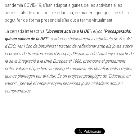
pandèmia COVID-19, s'han adaptat algunes de les activitats a les
necessitats de cada centre educatiu, de manera que quan no s'han
pogut fer de forma presencial s'ha dut a terme virtualment.
La xerrada interactiva
"Joventut activa a la UE
" i el joc
"Passaparaula:
què en sabem de la UE?"
s'adrecen bàsicament a estudiants de 3er, 4rt
d'ESO, 1er i 2on de batxillerat i tracten de reflexionar amb els joves sobre
el procés de transformació d’Europa, d'Espanya i de Catalunya a partir de
la seva integració a la Unió Europea el 1986; promoure el pensament
crític, valorar el que hem aconseguit i analitzar els desafiaments i reptes
que es plantegen per al futur. És un projecte pedagògic de "Educació en
valors", perquè el repte europeu necessita joves ciutadans actius i
compromesos.