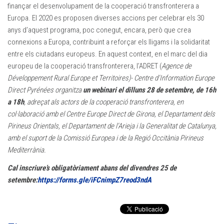
finançar el desenvolupament de la cooperació transfronterera a
Europa. El 2020 es proposen diverses accions per celebrar els 30
anys d’aquest programa, poc conegut, encara, però que crea
connexions a Europa, contribuint a reforçar els lligams i la solidaritat
entre els ciutadans europeus. En aquest context, en el marc del dia
europeu de la cooperació transfronterera, l’ADRET (
Agence de
Développement Rural Europe et Territoires
)-
Centre d’Information Europe
Direct Pyrénées
organitza
un webinari el dilluns 28 de setembre, de 16h
a 18h
, adreçat als actors de la cooperació transfronterera, en
col·laboració amb el Centre Europe Direct de Girona, el Departament dels
Pirineus Orientals, el Departament de l’Arieja i la Generalitat de Catalunya,
amb el suport de la Comissió Europea i de la Regió Occitània Pirineus
Mediterrània.
Cal inscriure’s obligatòriament abans del divendres 25 de
setembre:
https://forms.gle/iFCnimpZ7reod3ndA