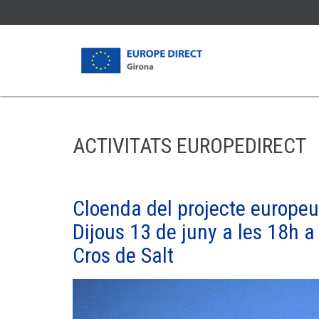
QUÈ ÉS LA UE?
QUI SOM?
COM AD
ACTIVITATS EUROPEDIRECT
Qui en forma part
Defens
Història de la UE
Com po
Com funciona
La inic
Cloenda del projecte europeu
On influeix la UE
Com pot
Dijous 13 de juny a les 18h a
Normativa Europea
Cros de Salt