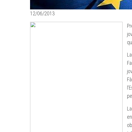
12/06/2013
Pr
jo
qu
La
Fa
jo
Fà
l’
pe
La
en
ob