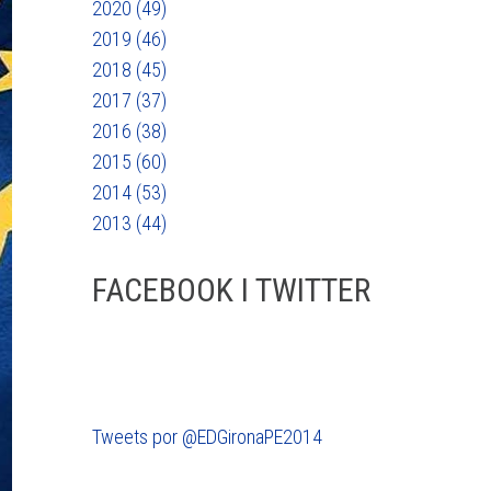
2020 (49)
2019 (46)
2018 (45)
2017 (37)
2016 (38)
2015 (60)
2014 (53)
2013 (44)
FACEBOOK I TWITTER
Tweets por @EDGironaPE2014