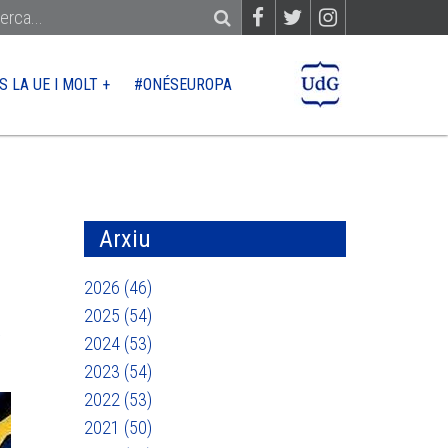
S LA UE I MOLT +
#ONÉSEUROPA
PER?
CONTACTE
QUÈ FINANÇA LA UE
Ajuts
Arxiu
Licitacions
2026 (46)
2025 (54)
a
2024 (53)
 UE
2023 (54)
2022 (53)
2021 (50)