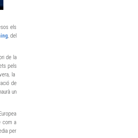
esos els
ning
, del
ori de la
ets pels
vera, la
ració de
 haurà un
 Europea
é com a
edia per