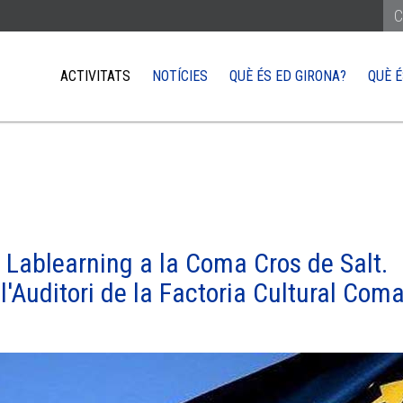
ACTIVITATS
NOTÍCIES
QUÈ ÉS ED GIRONA?
QUÈ É
REÇAR-TE A LA UE
COM ARRIBAR-HI
XARXA EUROPE DIRECT
QUÈ NECESSITO 
or del poble europeu
Treballar
ts parlar amb un eurodiputat
Estudiar
iativa Ciutadana Europa i com pots incidir
Viure
 Lablearning a la Coma Cros de Salt.
s visitar les institucions de la UE
Viatjar
 l'Auditori de la Factoria Cultural Com
Fer negocis a la