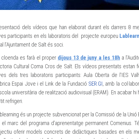
esentació dels vídeos que han elaborat durant els darrers 8 m
ves participants en els laboratoris del projecte europeu
Lablear
al l’Ajuntament de Salt és soci.
 cloenda es farà el proper
dijous 13 de juny a les 18h
a l'Audit
ctoria Cultural Coma Cros de Salt. Els vídeos presentats estan f
ves dels tres laboratoris participants: Aula Oberta de l'IES Vall
brica Espai Jove i el Link de la Fundació
SER.GI
, amb la col·labo
Escola universitària de realització audiovisual (ERAM). En acabar hi
tit refrigeri.
blearning és un projecte subvencionat per la Comissió de la Unió
 el marc del programa d’aprenentatge permanent Comenius. T
jectiu oferir models concrets de didàctiques basades en els m