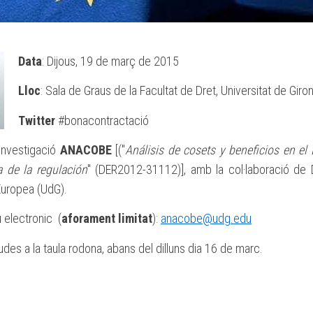
Data
: Dijous, 19 de març de 2015
Lloc
: Sala de Graus de la Facultat de Dret, Universitat de Giro
Twitter
#bonacontractació
'investigació
ANACOBE
[("
Análisis de cosets y beneficios en el
 de la regulación
" (DER2012-31112)], amb la col·laboració de D
Europea (UdG).
u electronic (
aforament limitat
):
anacobe@udg.edu
des a la taula rodona, abans del dilluns dia 16 de marc.