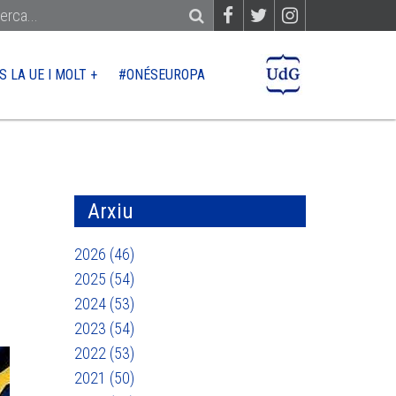
S LA UE I MOLT +
#ONÉSEUROPA
PER?
CONTACTE
QUÈ FINANÇA LA UE
Ajuts
Arxiu
Licitacions
2026 (46)
2025 (54)
2024 (53)
 UE
2023 (54)
2022 (53)
2021 (50)