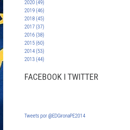
2020 (49)
2019 (46)
2018 (45)
2017 (37)
2016 (38)
2015 (60)
2014 (53)
2013 (44)
FACEBOOK I TWITTER
Tweets por @EDGironaPE2014