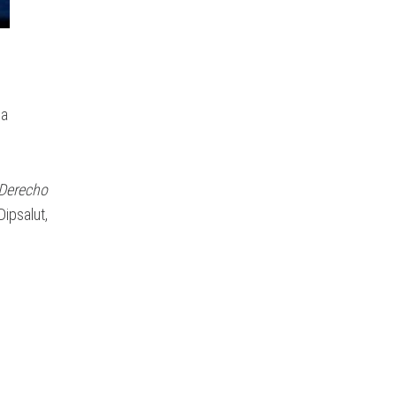
na
 Derecho
ipsalut,