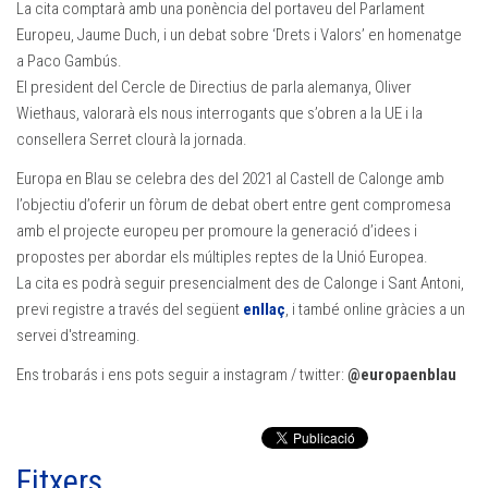
La cita comptarà amb una ponència del portaveu del Parlament
Europeu, Jaume Duch, i un debat sobre ‘Drets i Valors’ en homenatge
a Paco Gambús.
El president del Cercle de Directius de parla alemanya, Oliver
Wiethaus, valorarà els nous interrogants que s’obren a la UE i la
consellera Serret clourà la jornada.
Europa en Blau se celebra des del 2021 al Castell de Calonge amb
l’objectiu d’oferir un fòrum de debat obert entre gent compromesa
amb el projecte europeu per promoure la generació d’idees i
propostes per abordar els múltiples reptes de la Unió Europea.
La cita es podrà seguir presencialment des de Calonge i Sant Antoni,
previ registre a través del següent
enllaç
, i també online gràcies a un
servei d'streaming.
Ens trobarás i ens pots seguir a instagram / twitter:
@europaenblau
Fitxers