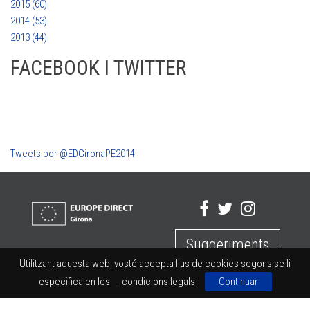
2015 (60)
2014 (53)
2013 (44)
FACEBOOK I TWITTER
Tweets por @EDGironaPE2014
Suggeriments
Utilitzant aquesta web, vosté accepta l'us de cookies segons se li
especifica en les
condicions legals
Continuar
Condicions d'ús
|
Declaració de privadesa
|
Inicia la sessió
|
Creat
per Disgrafic ITEC