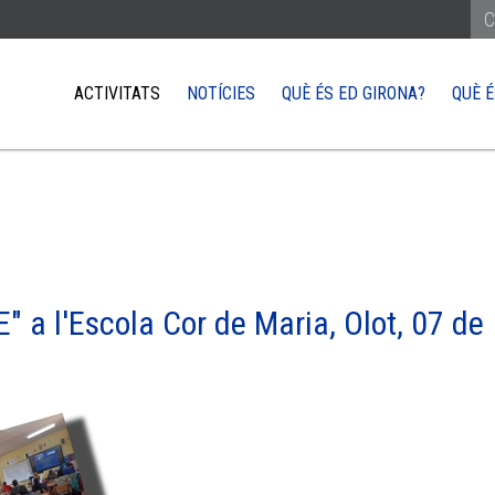
ACTIVITATS
NOTÍCIES
QUÈ ÉS ED GIRONA?
QUÈ É
REÇAR-TE A LA UE
COM ARRIBAR-HI
XARXA EUROPE DIRECT
QUÈ NECESSITO 
or del poble europeu
Treballar
ts parlar amb un eurodiputat
Estudiar
iativa Ciutadana Europa i com pots incidir
Viure
E" a l'Escola Cor de Maria, Olot, 07 de
s visitar les institucions de la UE
Viatjar
Fer negocis a la