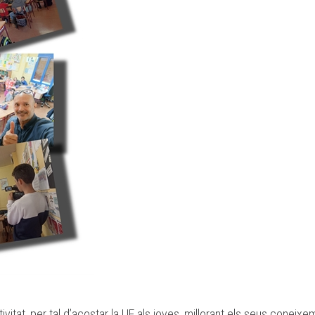
vitat, per tal d’acostar la UE als joves, millorant els seus coneixe