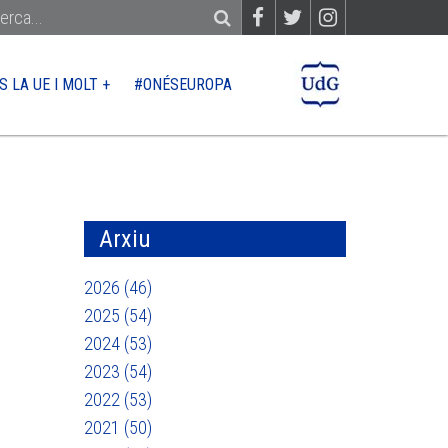
S LA UE I MOLT +
#ONÉSEUROPA
PER?
CONTACTE
QUÈ FINANÇA LA UE
Ajuts
Arxiu
Licitacions
2026 (46)
2025 (54)
2024 (53)
 UE
2023 (54)
2022 (53)
2021 (50)