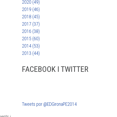
2020 (49)
2019 (46)
2018 (45)
2017 (37)
2016 (38)
2015 (60)
2014 (53)
2013 (44)
FACEBOOK I TWITTER
Tweets por @EDGironaPE2014
ments i