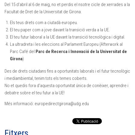
Del 15 d'abril al 6 de maig, no et perdis el nsotre cicle de xerrades a la
Facultat de Dret de la Universitat de Girona.
Els teus drets com a ciutadà europeu.
El teu paper com a jove davant la transició verda a la UE.
El teu futur laboral a la UE davant la transició tecnològica i digital.
La ultradreta i les eleccions al Parlament Europeu (Afterwork al
Parc Café del
Parc de Recerca i Innovació de la Universitat de
Girona
)
Des de drets ciutadans fins a oportunitats laborals i el futur tecnològic
i mediambiental, tenim tots els temes coberts.
No et quedis fora d'aquesta oportunitat única de conèixer, aprendre i
debatre sobre el teu futur a la UE!
Més informació: europedirectgirona@udg.edu
Fitxers