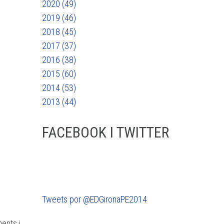
2020 (49)
2019 (46)
2018 (45)
2017 (37)
2016 (38)
2015 (60)
2014 (53)
2013 (44)
FACEBOOK I TWITTER
Tweets por @EDGironaPE2014
ments i