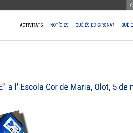
ACTIVITATS
NOTÍCIES
QUÈ ÉS ED GIRONA?
QUÈ É
REÇAR-TE A LA UE
COM ARRIBAR-HI
XARXA EUROPE DIRECT
QUÈ NECESSITO 
or del poble europeu
Treballar
ts parlar amb un eurodiputat
Estudiar
iativa Ciutadana Europa i com pots incidir
Viure
E" a l' Escola Cor de Maria, Olot, 5 de
s visitar les institucions de la UE
Viatjar
Fer negocis a la