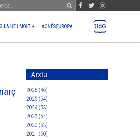
S LA UE I MOLT +
#ONÉSEUROPA
PER?
CONTACTE
QUÈ FINANÇA LA UE
Ajuts
Arxiu
Licitacions
 març
2026 (46)
2025 (54)
2024 (53)
 UE
2023 (54)
2022 (53)
2021 (50)