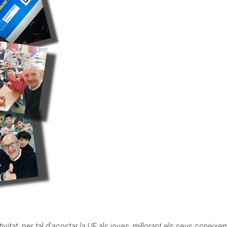
vitat, per tal d’acostar la UE als joves, millorant els seus coneixe