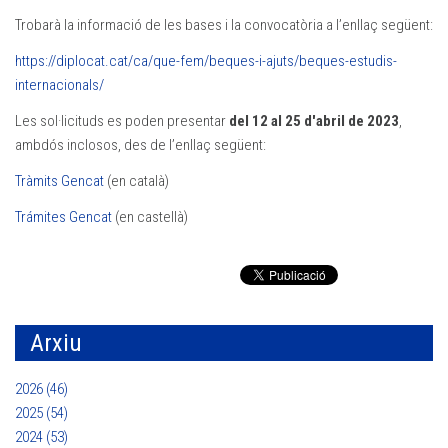
Trobarà la informació de les bases i la convocatòria a l’enllaç següent:
https://diplocat.cat/ca/que-fem/beques-i-ajuts/beques-estudis-
internacionals/
Les sol·licituds es poden presentar
del 12 al 25 d'abril de 2023
,
ambdós inclosos, des de l’enllaç següent:
Tràmits Gencat
(en català)
Trámites Gencat
(en castellà)
Arxiu
2026 (46)
2025 (54)
2024 (53)