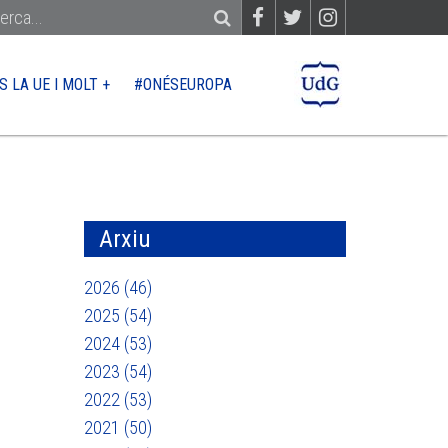
S LA UE I MOLT +
#ONÉSEUROPA
PER?
CONTACTE
QUÈ FINANÇA LA UE
Ajuts
Arxiu
Licitacions
2026 (46)
2025 (54)
2024 (53)
 UE
2023 (54)
2022 (53)
2021 (50)