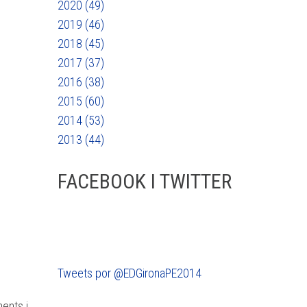
2020 (49)
2019 (46)
2018 (45)
2017 (37)
2016 (38)
2015 (60)
2014 (53)
2013 (44)
FACEBOOK I TWITTER
Tweets por @EDGironaPE2014
ments i