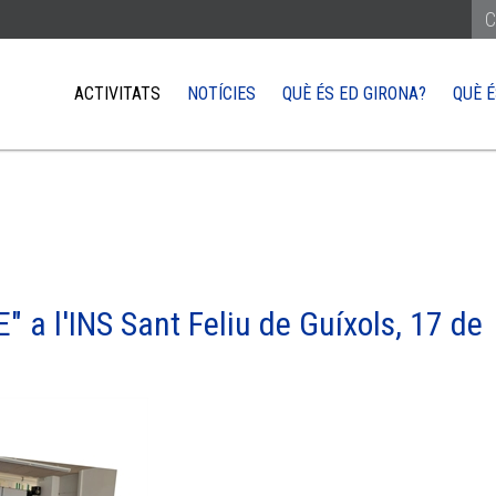
ACTIVITATS
NOTÍCIES
QUÈ ÉS ED GIRONA?
QUÈ É
REÇAR-TE A LA UE
COM ARRIBAR-HI
XARXA EUROPE DIRECT
QUÈ NECESSITO 
or del poble europeu
Treballar
ts parlar amb un eurodiputat
Estudiar
iativa Ciutadana Europa i com pots incidir
Viure
E" a l'INS Sant Feliu de Guíxols, 17 de
s visitar les institucions de la UE
Viatjar
Fer negocis a la