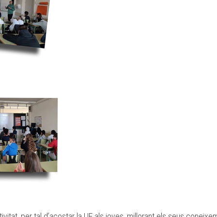
vitat, per tal d’acostar la UE als joves, millorant els seus coneixe