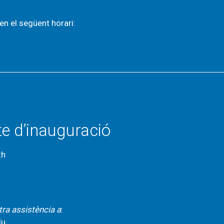
en el següent horari:
cte d’inauguració
2h
tra assistència a
:
du